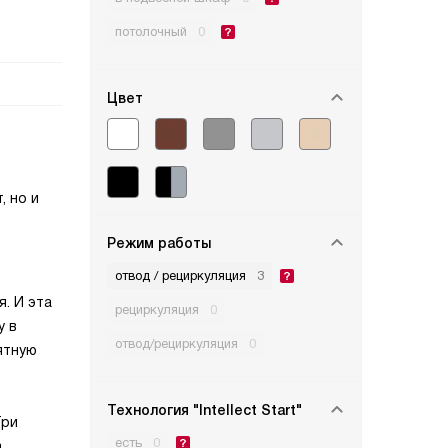
потолочный
0
Цвет
, но и
Режим работы
отвод / рециркуляция
3
. И эта
рециркуляция
0
у в
отвод/рециркуляция
0
ятную
Технология "Intellect Start"
Три
есть
0
а