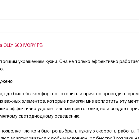
a OLLY 600 IVORY PB
тоящим украшением кухни. Она не только эффективно работает
о.
ужено.
не, где было бы комфортно готовить и приятно проводить время
з важных элементов, которые помогли мне воплотить эту мечт
лько эффективно удаляет запахи при готовке, но и создает при
мягкому светодиодному освещению.
 позволяет легко и быстро выбрать нужную скорость работы. 
яют адаптироваться к любым условиям: от быстрой готовки н