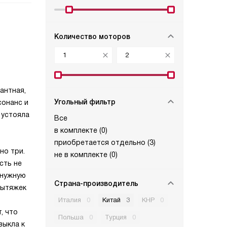
Количество моторов
антная,
Угольный фильтр
сонанс и
 устояла
Все
в комплекте (
0
)
приобретается отдельно (
3
)
но три.
не в комплекте (
0
)
сть не
 нужную
Страна-производитель
 вытяжек
Италия
0
Китай
3
КНР
0
, что
Польша
0
Турция
0
выкла к