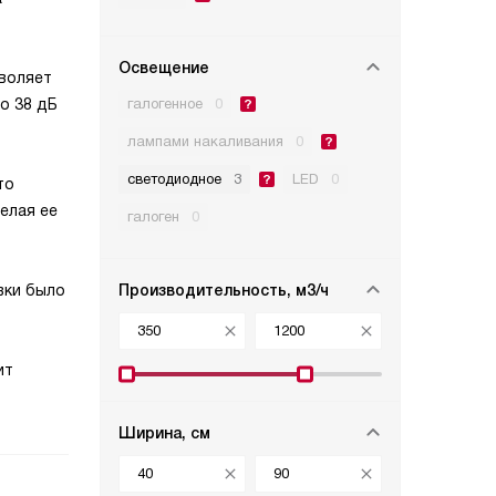
Освещение
зволяет
галогенное
0
о 38 дБ
лампами накаливания
0
светодиодное
3
LED
0
то
елая ее
галоген
0
Производительность, м3/ч
вки было
ит
Ширина, см