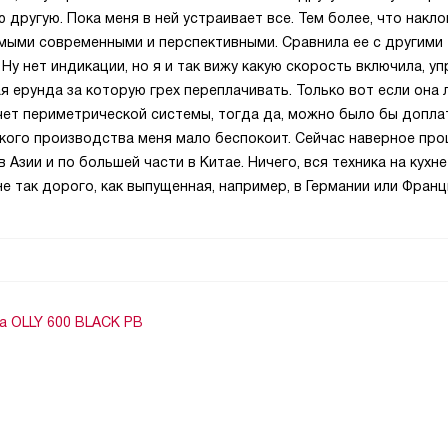
ю другую. Пока меня в ней устраивает все. Тем более, что накл
мыми современными и перспективными. Сравнила ее с другими
Ну нет индикации, но я и так вижу какую скорость включила, у
ая ерунда за которую грех переплачивать. Только вот если она 
чет периметрической системы, тогда да, можно было бы допла
йского производства меня мало беспокоит. Сейчас наверное пр
в Азии и по большей части в Китае. Ничего, вся техника на кухне
не так дорого, как выпущенная, например, в Германии или Франц
a OLLY 600 BLACK PB