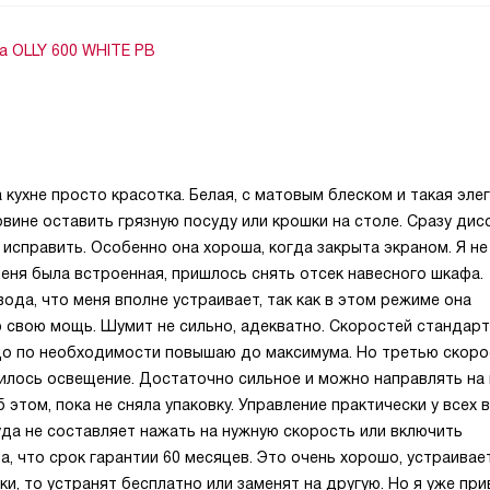
a OLLY 600 WHITE PB
 кухне просто красотка. Белая, с матовым блеском и такая элег
вине оставить грязную посуду или крошки на столе. Сразу дис
исправить. Особенно она хороша, когда закрыта экраном. Я не
 меня была встроенная, пришлось снять отсек навесного шкафа.
ода, что меня вполне устраивает, так как в этом режиме она
 свою мощь. Шумит не сильно, адекватно. Скоростей стандарт
адо по необходимости повышаю до максимума. Но третью скоро
илось освещение. Достаточно сильное и можно направлять на
б этом, пока не сняла упаковку. Управление практически у всех
да не составляет нажать на нужную скорость или включить
, что срок гарантии 60 месяцев. Это очень хорошо, устраивает
ки, то устранят бесплатно или заменят на другую. Но я уже при