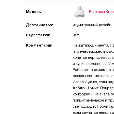
Вытяжка Kron
Модель:
Достоинства:
изумительный дизайн
Недостатки:
нет
Комментарий:
Не вытяжка – мечта. На
что невозможно в рако
хочется неряшливость 
и купила именно ее. У
Работает в режиме отв
раскрывает полностью
Использую их, если н
люблю. Шумит. Понрав
конфорку. Я не знала о
примитивненькое и тру
светодиоды. Прочитала
если случатся неполад