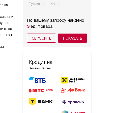
Турция
0
КН
0
онные
правление
По вашему запросу найдено
лучше
3
ед. товара
тить за
оцентов
СБРОСИТЬ
ии.
Кредит на
Вытяжки Krona