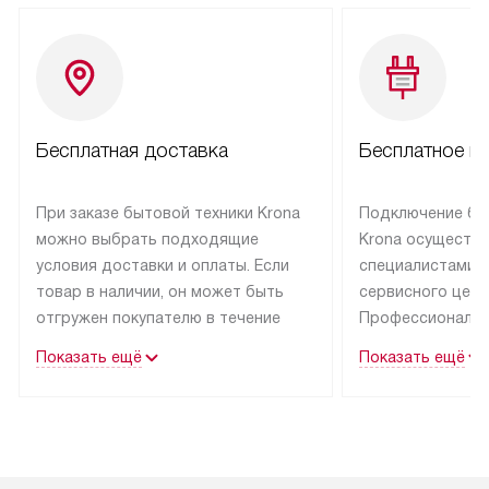
Бесплатная доставка
Бесплатное п
При заказе бытовой техники Krona
Подключение бы
можно выбрать подходящие
Krona осуществ
условия доставки и оплаты. Если
специалистами 
товар в наличии, он может быть
сервисного цент
отгружен покупателю в течение
Профессиональн
трех дней.
гарантия долгой
Показать ещё
Показать ещё
эксплуатации тех
Техника со специальным лейблом
доставляется бесплатно
В Москве техник
по Москве. Выезд за МКАД
лейблом подклю
оплачивается дополнительно.
Выезд мастера 