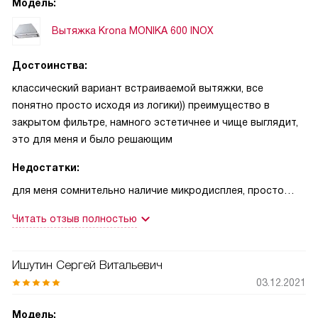
Модель:
Вытяжка Krona MONIKA 600 INOX
Достоинства:
классический вариант встраиваемой вытяжки, все
понятно просто исходя из логики)) преимущество в
закрытом фильтре, намного эстетичнее и чище выглядит,
это для меня и было решающим
Недостатки:
для меня сомнительно наличие микродисплея, просто
если бы как-то подсвечивали кнопку было бы интереснее)
Читать отзыв полностью
но, надеюсь я тут не переплатила за его наличие))
Ишутин Сергей Витальевич
03.12.2021
Модель: