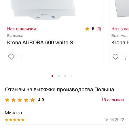
Нет в наличии
5
(3)
Нет в на
Вытяжка
Вытяжка
Krona AURORA 600 white S
Krona 
Отзывы на вытяжки производства Польша
4.9
18 отзывов
Милана
15.04.2022