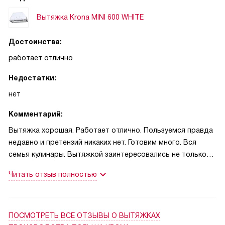
Вытяжка Krona MINI 600 WHITE
Достоинства:
работает отлично
Недостатки:
нет
Комментарий:
Вытяжка хорошая. Работает отлично. Пользуемся правда
недавно и претензий никаких нет. Готовим много. Вся
семья кулинары. Вытяжкой заинтересовались не только
по поводу запахов от еды и газовой плиты. Это только
Читать отзыв полностью
полбеды. На приличном расстоянии от нас
свинокомплекс, но сейчас ветра что ли стали сильнее,
потому что как только ветер дует оттуда, то запахи
чувствуются. И с коксохимического предприятия с другой
ПОСМОТРЕТЬ ВСЕ ОТЗЫВЫ
О ВЫТЯЖКАХ