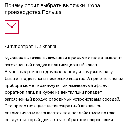
слава Богу очень простая и нам с женой с ней легко. Хочу
Почему стоит выбрать вытяжки Krona
поблагодарить девушку, которая нам её посоветовала. К
производства Польша
молодым в наше время приходится прислушиваться, в
вопросах современной техники они ориентируются лучше
нас. Купили ее довольно недорого. Посмотрел в каталоге
другие вытяжки. Наша лучше. Покупкой доволен. Хорошая
и недорогая.
Антивозвратный клапан
Кухонная вытяжка, включенная в режиме отвода, выводит
загрязненный воздух в вентиляционный канал.
В многоквартирных домах к одному и тому же каналу
бывают подключены несколько квартир. А при отключении
прибора может возникнуть так называемый эффект
обратной тяги, и в кухню из вентиляции попадет
загрязненный воздух, отводимый устройствами соседей.
Это предотвращает антивозвратный клапан: он
автоматически закрывается под воздействием потока
воздуха, который двигается в обратном направлении.