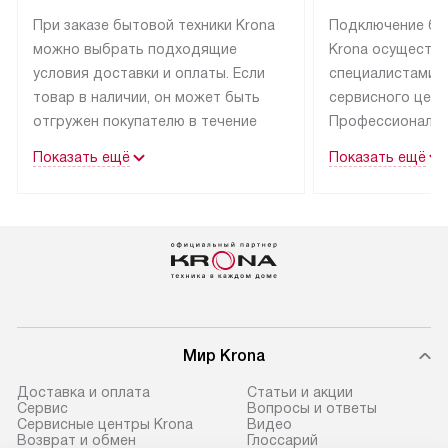
При заказе бытовой техники Krona
Подключение бы
можно выбрать подходящие
Krona осуществ
условия доставки и оплаты. Если
специалистами 
товар в наличии, он может быть
сервисного цент
отгружен покупателю в течение
Профессиональн
трех дней.
гарантия долгой
Показать ещё
Показать ещё
эксплуатации тех
Техника со специальным лейблом
доставляется бесплатно
В Москве техник
по Москве. Выезд за МКАД
лейблом подклю
оплачивается дополнительно.
Выезд мастера 
Возможна доставка товаров
за дополнительн
по России.
Мир Krona
Доставка и оплата
Статьи и акции
Сервис
Вопросы и ответы
Сервисные центры Krona
Видео
Возврат и обмен
Глоссарий