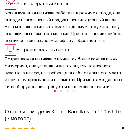
Антивозвратный клапан
Когда кухонная вытяжка работает в режиме отвода, она
выводит загрязненный воздух в вентиляционный канал.
Но в многоквартирных домах к одному и тому же каналу
подключены несколько квартир. При отключении прибора
возникает так называемый эффект обратной тяги,
и в кухню из вентиляции может поступить загрязненный
Встраиваемая вытяжка
воздух, отводимый устройствами соседей. Кроме
Встраиваемая вытяжка отличается более компактными
неприятных запахов, из вентиляционного канала на кухню
размерами, она устанавливается внутри подвесного
может попасть пыль. Эта функция полезна и для частных
кухонного шкафа, не требует для себя отдельного места
домовладений, поскольку не дает попасть в помещение
и при этом практически незаметна. При монтаже данного
аллергенной пыльце растений и вредным насекомым.
типа оборудования требуется непременное наличие
отводного вентиляционного канала.
Отзывы о модели Крона Kamilla slim 600 white
(2 мотора)