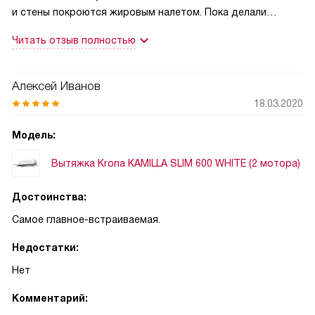
и стены покроются жировым налетом. Пока делали
ремонт в квартире и из-за нехваток денег купили этот
Читать отзыв полностью
бюджетный вариант, который у нас работает уже больше
двух лет. Качественней работы я еще не видела. Меня в
ней все устраивает и менять вытяжку я не собираюсь. Она
Алексей Иванов
надежная, работоспособная и хорошая на вид
18.03.2020
Модель:
Вытяжка Krona KAMILLA SLIM 600 WHITE (2 мотора)
Достоинства:
Самое главное-встраиваемая.
Недостатки:
Нет
Комментарий: