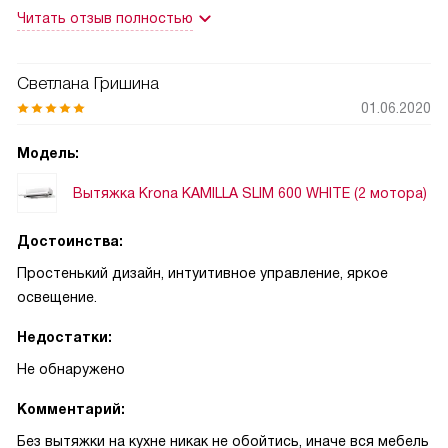
потом просто не обращаещь внимания. Работает неплохо,
Читать отзыв полностью
прекрасно спасает даже от самых ядреных запахов
готовки. Дополнительно можно поставить угольный
фильтр, это тоже плюс.
Светлана Гришина
01.06.2020
Модель:
Вытяжка Krona KAMILLA SLIM 600 WHITE (2 мотора)
Достоинства:
Простенький дизайн, интуитивное управление, яркое
освещение.
Недостатки:
Не обнаружено
Комментарий:
Без вытяжки на кухне никак не обойтись, иначе вся мебель