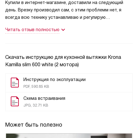
Купили в интернет-магазине, доставили на следующий
день. Врезку производил сам, с этим проблемм нет, я
всегда всю технику устанавливаю и регулирую
сам.Вытяжку почти не видно из шкафа, небольшой
Читать отзыв полностью
козырек торчит и все. На счет работы-огонь. Очень
довольны. Жена мне кажется, ее даже не выключает.
Вечерами служит дополнительным освещением.
Вообщем, вытяжкой довольны все.
Скачать инструкцию для кухонной вытяжки
Krona
Kamilla slim 600 white (2 мотора)
Инструкция по эксплуатации
PDF, 590.85 KB
Схема встраивания
JPG, 32.71 KB
Может быть полезно