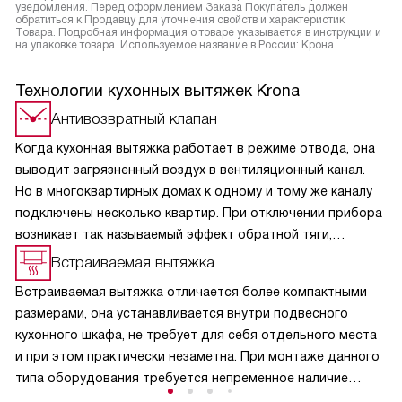
уведомления. Перед оформлением Заказа Покупатель должен
обратиться к Продавцу для уточнения свойств и характеристик
Товара. Подробная информация о товаре указывается в инструкции и
на упаковке товара. Используемое название в России: Крона
Технологии кухонных вытяжек Krona
Антивозвратный клапан
Когда кухонная вытяжка работает в режиме отвода, она
выводит загрязненный воздух в вентиляционный канал.
Но в многоквартирных домах к одному и тому же каналу
подключены несколько квартир. При отключении прибора
возникает так называемый эффект обратной тяги,
и в кухню из вентиляции может поступить загрязненный
Встраиваемая вытяжка
воздух, отводимый устройствами соседей. Кроме
Встраиваемая вытяжка отличается более компактными
неприятных запахов, из вентиляционного канала на кухню
размерами, она устанавливается внутри подвесного
может попасть пыль. Эта функция полезна и для частных
кухонного шкафа, не требует для себя отдельного места
домовладений, поскольку не дает попасть в помещение
и при этом практически незаметна. При монтаже данного
аллергенной пыльце растений и вредным насекомым.
типа оборудования требуется непременное наличие
отводного вентиляционного канала.