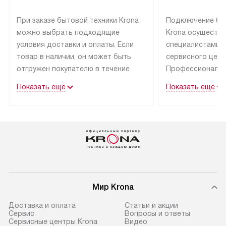
При заказе бытовой техники Krona
Подключение бы
можно выбрать подходящие
Krona осуществ
условия доставки и оплаты. Если
специалистами 
товар в наличии, он может быть
сервисного цент
отгружен покупателю в течение
Профессиональн
трех дней.
гарантия долгой
Показать ещё
Показать ещё
эксплуатации тех
Техника со специальным лейблом
доставляется бесплатно
В Москве техник
по Москве. Выезд за МКАД
лейблом подклю
оплачивается дополнительно.
Выезд мастера 
Возможна доставка товаров
за дополнительн
по России.
Мир Krona
Доставка и оплата
Статьи и акции
Сервис
Вопросы и ответы
Сервисные центры Krona
Видео