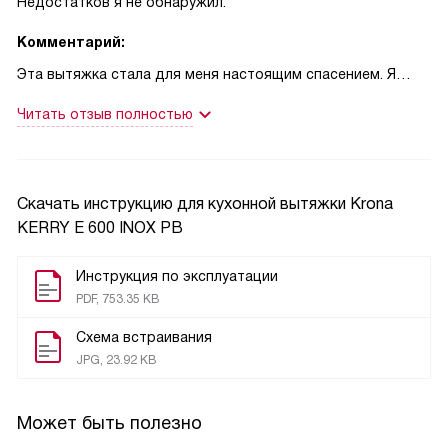
Недостатков я не обнаружил.
Комментарий:
Эта вытяжка стала для меня настоящим спасением. Я
люблю готовить, и мне очень важно, чтобы воздух в кухне
Читать отзыв полностью
был всегда свежим. И эта вытяжка справляется с этой
задачей на отлично. Она работает очень тихо, что для
меня было особенно приятным сюрпризом. Я даже не
замечаю, когда она работает, а это значит, что я могу
Скачать инструкцию для кухонной вытяжки
Krona
спокойно готовить, не беспокоясь о шуме.
KERRY E 600 INOX PB
Кроме того, мне очень понравилось, что управление
Инструкция по эксплуатации
вытяжкой настолько простое. Всего три скорости, и я
PDF, 753.35 KB
могу выбрать ту, которая мне нужна в данный момент. И
Схема встраивания
освещение - оно такое яркое и приятное. Оно делает
JPG, 23.92 KB
процесс приготовления пищи еще более комфортным.
Еще одним большим плюсом для меня стало то, что
Может быть полезно
вытяжка очень легкая. Я без проблем установил ее сам, и