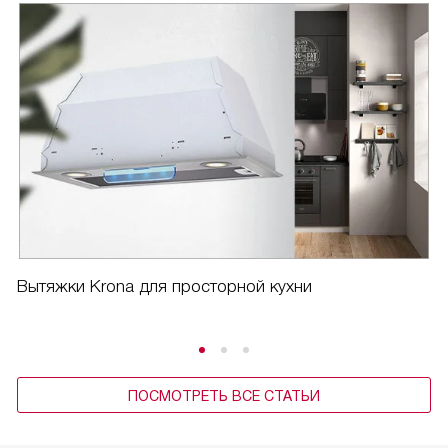
это не заняло у меня много времени. И что особенно
приятно - в комплекте шли два жироулавливающих
фильтра. Это очень удобно, потому что я не придется
искать и покупать их отдельно.
Но самое главное, что меня порадовало - это
эффективность этой вытяжки. Она очень быстро и
эффективно удаляет запахи и дым, и воздух в кухне
всегда остается свежим. Это очень важно для меня,
потому что я люблю готовить, и мне не нравится, когда
запахи от еды распространяются по всему дому.
Вытяжки Krona для просторной кухни
Я доволен покупкой и советую эту вытяжку всем, кто
ценит комфорт и качество.
ПОСМОТРЕТЬ ВСЕ СТАТЬИ