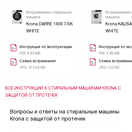
стирка джинсов и даже холодная стирка. Это очень
удобно, потому что позволяет выбирать оптимальный
Встраиваемая стиральная
Встраиваемая 
машина
машина
режим в зависимости от типа белья и степени его
Krona DARRE 1400 7/5K
Krona KALISA
загрязнения.
WHITE
WHITE
У машины есть функция самодиагностики неисправностей
Инструкция по эксплуатации
Инструкция по эк
и защита от перелива, протечек и перегрузки. Это дает
PDF, 6.87 MB
PDF, 4.98 MB
дополнительное спокойствие, потому что я знаю, что
Схема встраивания
Схема встраиван
машина не допустит никаких неприятных ситуаций.
JPG, 313.63 KB
JPG, 122 KB
Однажды, когда я загрузила машину бельем и ушла на
работу, случился небольшой сбой в электросети. Когда я
ВСЕ ИНСТРУКЦИИ
К СТИРАЛЬНЫМ МАШИНАМ KRONA С
вернулась домой, обнаружила, что машина сама
ЗАЩИТОЙ ОТ ПРОТЕЧЕК
продолжила стирку после восстановления
электропитания. Это было очень приятно, потому что мне
Вопросы и ответы на стиральные машины
не пришлось перезапускать стирку и тратить лишнее
Krona с защитой от протечек
время.