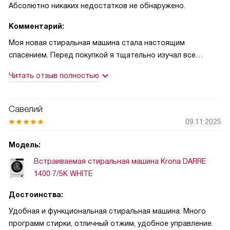
Абсолютно никаких недостатков не обнаружено.
Комментарий:
Моя новая стиральная машина стала настоящим
спасением. Перед покупкой я тщательно изучал все
характеристики и искал именно такую модель, которая бы
Читать отзыв полностью
сочетала в себе функциональность,
энергоэффективность и надежность. И я не ошибся в
своем выборе.
Савелий
09.11.2025
Одним из главных преимуществ является большой выбор
программ стирки. Быстрая стирка в 15 минут,
Модель:
гипоаллергенная, стирка джинсов, холодная стирка - всё
Встраиваемая стиральная машина Krona DARRE
это в одной машине. Это очень удобно, когда в доме есть
1400 7/5K WHITE
дети и нужно быстро и качественно постирать их вещи.
Достоинства:
Также мне понравилась функция отложенного старта,
Удобная и функциональная стиральная машина. Много
которая позволяет запланировать стирку на удобное для
программ стирки, отличный отжим, удобное управление.
меня время. А благодаря индикации времени стирки, я