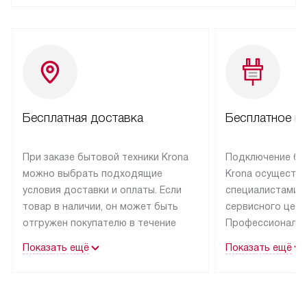
Бесплатная доставка
Бесплатное п
При заказе бытовой техники Krona
Подключение бы
можно выбрать подходящие
Krona осуществ
условия доставки и оплаты. Если
специалистами 
товар в наличии, он может быть
сервисного цент
отгружен покупателю в течение
Профессиональн
трех дней.
гарантия долгой
Показать ещё
Показать ещё
эксплуатации тех
Техника со специальным лейблом
доставляется бесплатно
В Москве техник
по Москве. Выезд за МКАД
лейблом подклю